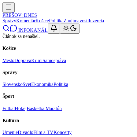
PREŠOV
: DNES
Správy
Komentár
Košice
Politika
Zaujímavosti
Inzercia
INFOKANÁL
Článok sa nenašiel.
Košice
Mesto
Doprava
Krimi
Samospráva
Správy
Slovensko
Svet
Ekonomika
Politika
Šport
Futbal
Hokej
Basketbal
Maratón
Kultúra
Umenie
Divadlo
Film a TV
Koncerty