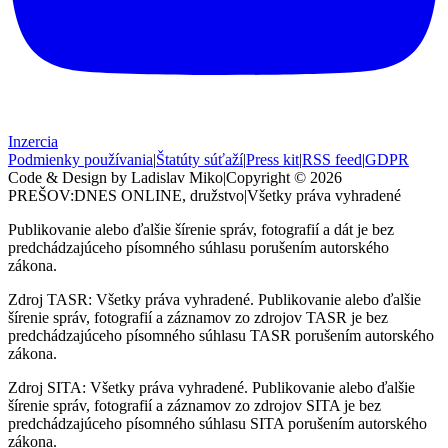
Inzercia
Podmienky používania
|
Štatúty súťaží
|
Press kit
|
RSS feed
|
GDPR
Code & Design by Ladislav Miko
|
Copyright © 2026
PREŠOV:DNES
ONLINE, družstvo
|
Všetky práva vyhradené
Publikovanie alebo ďalšie šírenie správ, fotografií a dát je bez
predchádzajúceho písomného súhlasu porušením autorského
zákona.
Zdroj TASR: Všetky práva vyhradené. Publikovanie alebo ďalšie
šírenie správ, fotografií a záznamov zo zdrojov TASR je bez
predchádzajúceho písomného súhlasu TASR porušením autorského
zákona.
Zdroj SITA: Všetky práva vyhradené. Publikovanie alebo ďalšie
šírenie správ, fotografií a záznamov zo zdrojov SITA je bez
predchádzajúceho písomného súhlasu SITA porušením autorského
zákona.