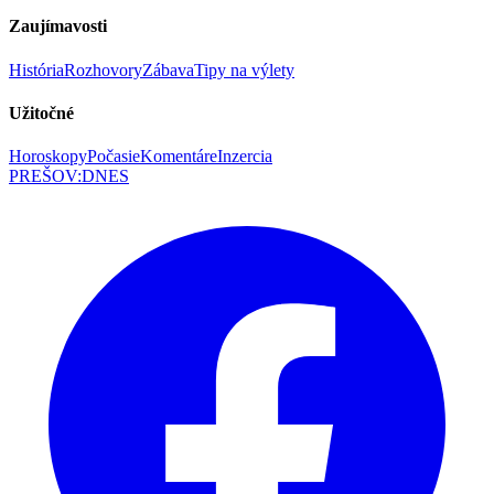
Zaujímavosti
História
Rozhovory
Zábava
Tipy na výlety
Užitočné
Horoskopy
Počasie
Komentáre
Inzercia
PREŠOV
:
DNES