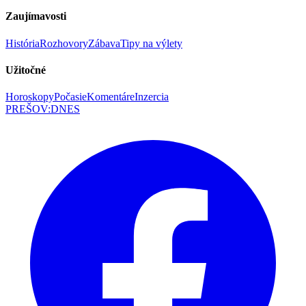
Zaujímavosti
História
Rozhovory
Zábava
Tipy na výlety
Užitočné
Horoskopy
Počasie
Komentáre
Inzercia
PREŠOV
:
DNES