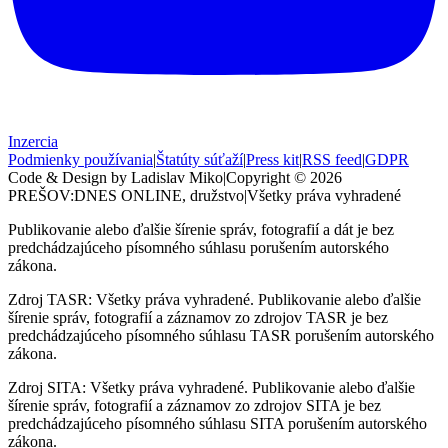
Inzercia
Podmienky používania
|
Štatúty súťaží
|
Press kit
|
RSS feed
|
GDPR
Code & Design by Ladislav Miko
|
Copyright © 2026
PREŠOV:DNES
ONLINE, družstvo
|
Všetky práva vyhradené
Publikovanie alebo ďalšie šírenie správ, fotografií a dát je bez
predchádzajúceho písomného súhlasu porušením autorského
zákona.
Zdroj TASR: Všetky práva vyhradené. Publikovanie alebo ďalšie
šírenie správ, fotografií a záznamov zo zdrojov TASR je bez
predchádzajúceho písomného súhlasu TASR porušením autorského
zákona.
Zdroj SITA: Všetky práva vyhradené. Publikovanie alebo ďalšie
šírenie správ, fotografií a záznamov zo zdrojov SITA je bez
predchádzajúceho písomného súhlasu SITA porušením autorského
zákona.