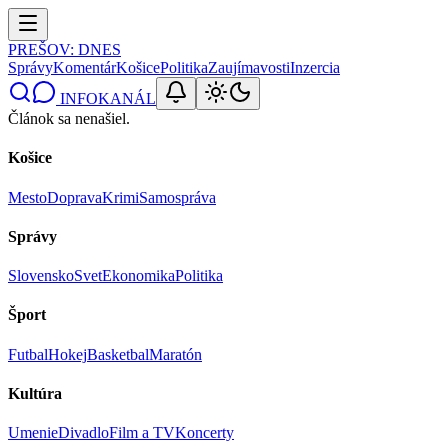
PREŠOV
: DNES
Správy
Komentár
Košice
Politika
Zaujímavosti
Inzercia
INFOKANÁL
Článok sa nenašiel.
Košice
Mesto
Doprava
Krimi
Samospráva
Správy
Slovensko
Svet
Ekonomika
Politika
Šport
Futbal
Hokej
Basketbal
Maratón
Kultúra
Umenie
Divadlo
Film a TV
Koncerty