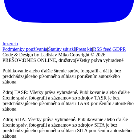
Inzercia
Podmienky používania
|
Štatúty súťaží
|
Press kit
|
RSS feed
|
GDPR
Code & Design by Ladislav Miko
|
Copyright © 2026
PREŠOV:DNES
ONLINE, družstvo
|
Všetky práva vyhradené
Publikovanie alebo ďalšie šírenie správ, fotografií a dát je bez
predchádzajúceho písomného súhlasu porušením autorského
zákona.
Zdroj TASR: Všetky práva vyhradené. Publikovanie alebo ďalšie
šírenie správ, fotografií a záznamov zo zdrojov TASR je bez
predchádzajúceho písomného súhlasu TASR porušením autorského
zákona.
Zdroj SITA: Všetky práva vyhradené. Publikovanie alebo ďalšie
šírenie správ, fotografií a záznamov zo zdrojov SITA je bez
predchádzajúceho písomného súhlasu SITA porušením autorského
zákona.