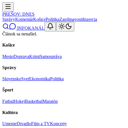
PREŠOV
: DNES
Správy
Komentár
Košice
Politika
Zaujímavosti
Inzercia
INFOKANÁL
Článok sa nenašiel.
Košice
Mesto
Doprava
Krimi
Samospráva
Správy
Slovensko
Svet
Ekonomika
Politika
Šport
Futbal
Hokej
Basketbal
Maratón
Kultúra
Umenie
Divadlo
Film a TV
Koncerty