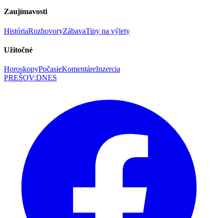
Zaujímavosti
História
Rozhovory
Zábava
Tipy na výlety
Užitočné
Horoskopy
Počasie
Komentáre
Inzercia
PREŠOV
:
DNES