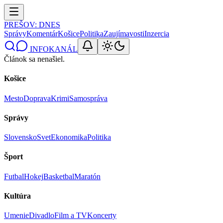
PREŠOV
: DNES
Správy
Komentár
Košice
Politika
Zaujímavosti
Inzercia
INFOKANÁL
Článok sa nenašiel.
Košice
Mesto
Doprava
Krimi
Samospráva
Správy
Slovensko
Svet
Ekonomika
Politika
Šport
Futbal
Hokej
Basketbal
Maratón
Kultúra
Umenie
Divadlo
Film a TV
Koncerty