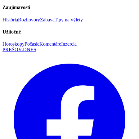
Zaujímavosti
História
Rozhovory
Zábava
Tipy na výlety
Užitočné
Horoskopy
Počasie
Komentáre
Inzercia
PREŠOV
:
DNES