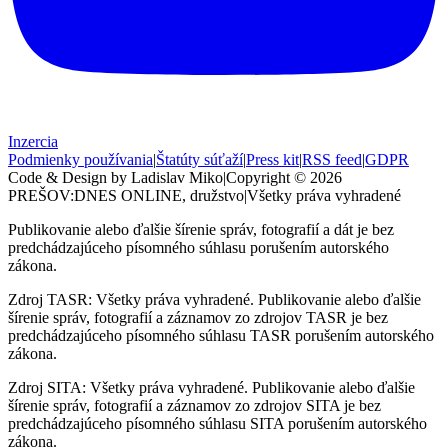
Inzercia
Podmienky používania
|
Štatúty súťaží
|
Press kit
|
RSS feed
|
GDPR
Code & Design by Ladislav Miko
|
Copyright © 2026
PREŠOV:DNES
ONLINE, družstvo
|
Všetky práva vyhradené
Publikovanie alebo ďalšie šírenie správ, fotografií a dát je bez
predchádzajúceho písomného súhlasu porušením autorského
zákona.
Zdroj TASR: Všetky práva vyhradené. Publikovanie alebo ďalšie
šírenie správ, fotografií a záznamov zo zdrojov TASR je bez
predchádzajúceho písomného súhlasu TASR porušením autorského
zákona.
Zdroj SITA: Všetky práva vyhradené. Publikovanie alebo ďalšie
šírenie správ, fotografií a záznamov zo zdrojov SITA je bez
predchádzajúceho písomného súhlasu SITA porušením autorského
zákona.