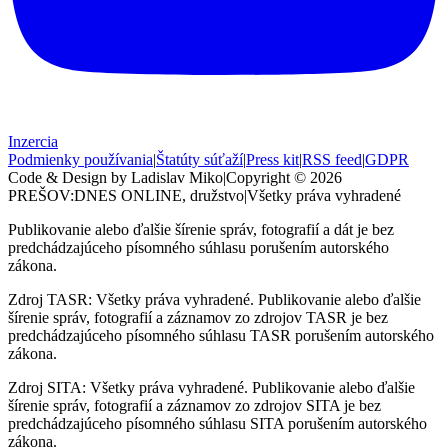
Inzercia
Podmienky používania
|
Štatúty súťaží
|
Press kit
|
RSS feed
|
GDPR
Code & Design by Ladislav Miko
|
Copyright © 2026
PREŠOV:DNES
ONLINE, družstvo
|
Všetky práva vyhradené
Publikovanie alebo ďalšie šírenie správ, fotografií a dát je bez
predchádzajúceho písomného súhlasu porušením autorského
zákona.
Zdroj TASR: Všetky práva vyhradené. Publikovanie alebo ďalšie
šírenie správ, fotografií a záznamov zo zdrojov TASR je bez
predchádzajúceho písomného súhlasu TASR porušením autorského
zákona.
Zdroj SITA: Všetky práva vyhradené. Publikovanie alebo ďalšie
šírenie správ, fotografií a záznamov zo zdrojov SITA je bez
predchádzajúceho písomného súhlasu SITA porušením autorského
zákona.