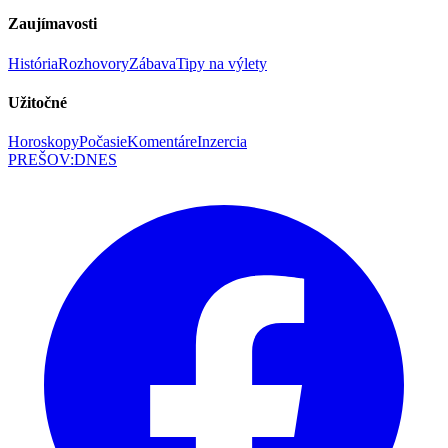
Zaujímavosti
História
Rozhovory
Zábava
Tipy na výlety
Užitočné
Horoskopy
Počasie
Komentáre
Inzercia
PREŠOV
:
DNES