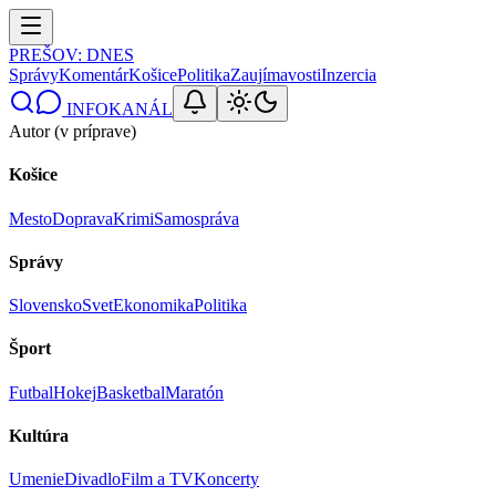
PREŠOV
: DNES
Správy
Komentár
Košice
Politika
Zaujímavosti
Inzercia
INFOKANÁL
Autor (v príprave)
Košice
Mesto
Doprava
Krimi
Samospráva
Správy
Slovensko
Svet
Ekonomika
Politika
Šport
Futbal
Hokej
Basketbal
Maratón
Kultúra
Umenie
Divadlo
Film a TV
Koncerty