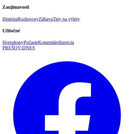
Zaujímavosti
História
Rozhovory
Zábava
Tipy na výlety
Užitočné
Horoskopy
Počasie
Komentáre
Inzercia
PREŠOV
:
DNES