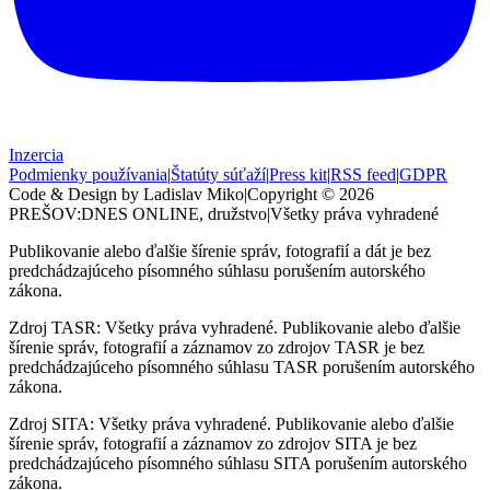
Inzercia
Podmienky používania
|
Štatúty súťaží
|
Press kit
|
RSS feed
|
GDPR
Code & Design by Ladislav Miko
|
Copyright © 2026
PREŠOV:DNES
ONLINE, družstvo
|
Všetky práva vyhradené
Publikovanie alebo ďalšie šírenie správ, fotografií a dát je bez
predchádzajúceho písomného súhlasu porušením autorského
zákona.
Zdroj TASR: Všetky práva vyhradené. Publikovanie alebo ďalšie
šírenie správ, fotografií a záznamov zo zdrojov TASR je bez
predchádzajúceho písomného súhlasu TASR porušením autorského
zákona.
Zdroj SITA: Všetky práva vyhradené. Publikovanie alebo ďalšie
šírenie správ, fotografií a záznamov zo zdrojov SITA je bez
predchádzajúceho písomného súhlasu SITA porušením autorského
zákona.