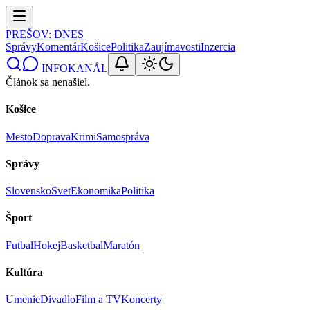
PREŠOV
: DNES
Správy
Komentár
Košice
Politika
Zaujímavosti
Inzercia
INFOKANÁL
Článok sa nenašiel.
Košice
Mesto
Doprava
Krimi
Samospráva
Správy
Slovensko
Svet
Ekonomika
Politika
Šport
Futbal
Hokej
Basketbal
Maratón
Kultúra
Umenie
Divadlo
Film a TV
Koncerty