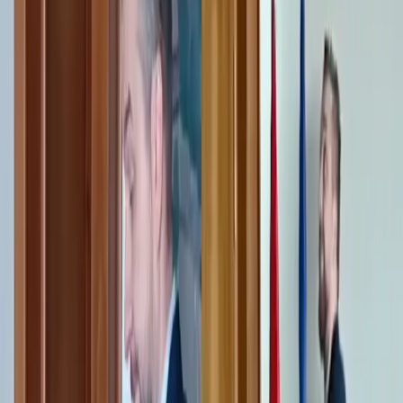
16. januára 2024
Politika
Blaha odstránil vlajku EÚ a portrét
prezidentky odložil do skrine. Teraz ho
chcú odvolať
4. novembra 2023
Najviac komentované
24h
7 dní
30 dní
Žiadne dáta za toto obdobie.
Najviac reakcií