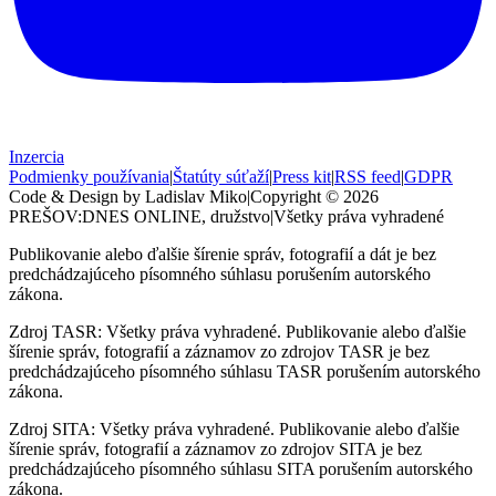
Inzercia
Podmienky používania
|
Štatúty súťaží
|
Press kit
|
RSS feed
|
GDPR
Code & Design by Ladislav Miko
|
Copyright © 2026
PREŠOV:DNES
ONLINE, družstvo
|
Všetky práva vyhradené
Publikovanie alebo ďalšie šírenie správ, fotografií a dát je bez
predchádzajúceho písomného súhlasu porušením autorského
zákona.
Zdroj TASR: Všetky práva vyhradené. Publikovanie alebo ďalšie
šírenie správ, fotografií a záznamov zo zdrojov TASR je bez
predchádzajúceho písomného súhlasu TASR porušením autorského
zákona.
Zdroj SITA: Všetky práva vyhradené. Publikovanie alebo ďalšie
šírenie správ, fotografií a záznamov zo zdrojov SITA je bez
predchádzajúceho písomného súhlasu SITA porušením autorského
zákona.