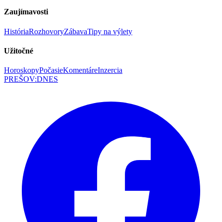
Zaujímavosti
História
Rozhovory
Zábava
Tipy na výlety
Užitočné
Horoskopy
Počasie
Komentáre
Inzercia
PREŠOV
:
DNES