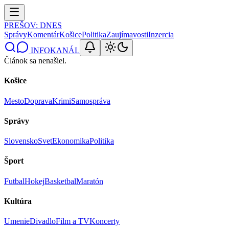
PREŠOV
: DNES
Správy
Komentár
Košice
Politika
Zaujímavosti
Inzercia
INFOKANÁL
Článok sa nenašiel.
Košice
Mesto
Doprava
Krimi
Samospráva
Správy
Slovensko
Svet
Ekonomika
Politika
Šport
Futbal
Hokej
Basketbal
Maratón
Kultúra
Umenie
Divadlo
Film a TV
Koncerty