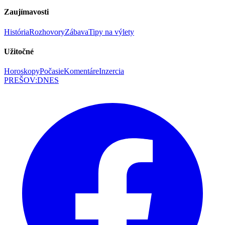
Zaujímavosti
História
Rozhovory
Zábava
Tipy na výlety
Užitočné
Horoskopy
Počasie
Komentáre
Inzercia
PREŠOV
:
DNES