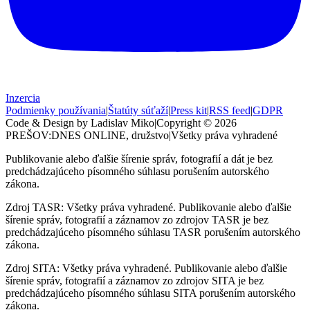
Inzercia
Podmienky používania
|
Štatúty súťaží
|
Press kit
|
RSS feed
|
GDPR
Code & Design by Ladislav Miko
|
Copyright © 2026
PREŠOV:DNES
ONLINE, družstvo
|
Všetky práva vyhradené
Publikovanie alebo ďalšie šírenie správ, fotografií a dát je bez
predchádzajúceho písomného súhlasu porušením autorského
zákona.
Zdroj TASR: Všetky práva vyhradené. Publikovanie alebo ďalšie
šírenie správ, fotografií a záznamov zo zdrojov TASR je bez
predchádzajúceho písomného súhlasu TASR porušením autorského
zákona.
Zdroj SITA: Všetky práva vyhradené. Publikovanie alebo ďalšie
šírenie správ, fotografií a záznamov zo zdrojov SITA je bez
predchádzajúceho písomného súhlasu SITA porušením autorského
zákona.