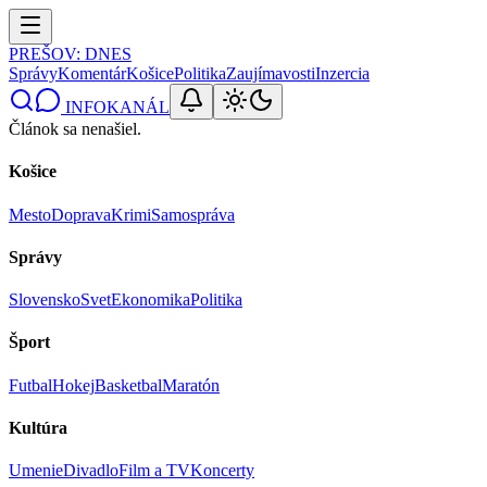
PREŠOV
: DNES
Správy
Komentár
Košice
Politika
Zaujímavosti
Inzercia
INFOKANÁL
Článok sa nenašiel.
Košice
Mesto
Doprava
Krimi
Samospráva
Správy
Slovensko
Svet
Ekonomika
Politika
Šport
Futbal
Hokej
Basketbal
Maratón
Kultúra
Umenie
Divadlo
Film a TV
Koncerty