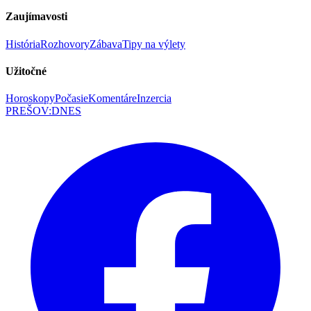
Zaujímavosti
História
Rozhovory
Zábava
Tipy na výlety
Užitočné
Horoskopy
Počasie
Komentáre
Inzercia
PREŠOV
:
DNES