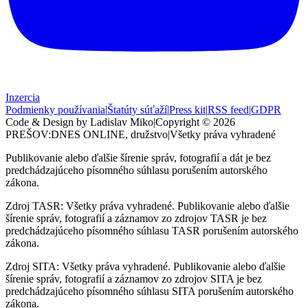
Inzercia
Podmienky používania
|
Štatúty súťaží
|
Press kit
|
RSS feed
|
GDPR
Code & Design by Ladislav Miko
|
Copyright © 2026
PREŠOV:DNES
ONLINE, družstvo
|
Všetky práva vyhradené
Publikovanie alebo ďalšie šírenie správ, fotografií a dát je bez
predchádzajúceho písomného súhlasu porušením autorského
zákona.
Zdroj TASR: Všetky práva vyhradené. Publikovanie alebo ďalšie
šírenie správ, fotografií a záznamov zo zdrojov TASR je bez
predchádzajúceho písomného súhlasu TASR porušením autorského
zákona.
Zdroj SITA: Všetky práva vyhradené. Publikovanie alebo ďalšie
šírenie správ, fotografií a záznamov zo zdrojov SITA je bez
predchádzajúceho písomného súhlasu SITA porušením autorského
zákona.