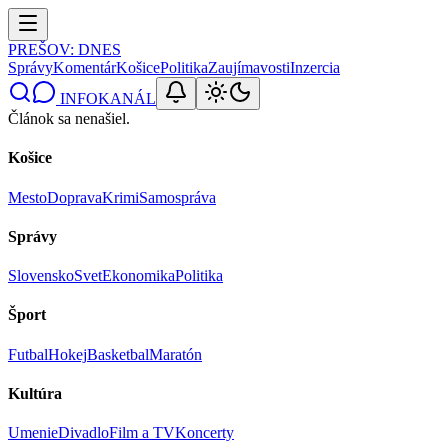
PREŠOV
: DNES
Správy
Komentár
Košice
Politika
Zaujímavosti
Inzercia
INFOKANÁL
Článok sa nenašiel.
Košice
Mesto
Doprava
Krimi
Samospráva
Správy
Slovensko
Svet
Ekonomika
Politika
Šport
Futbal
Hokej
Basketbal
Maratón
Kultúra
Umenie
Divadlo
Film a TV
Koncerty