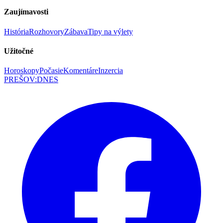
Zaujímavosti
História
Rozhovory
Zábava
Tipy na výlety
Užitočné
Horoskopy
Počasie
Komentáre
Inzercia
PREŠOV
:
DNES