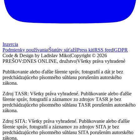
Inzercia
Podmienky používania
|
Štatúty súťaží
|
Press kit
|
RSS feed
|
GDPR
Code & Design by Ladislav Miko
|
Copyright © 2026
PREŠOV:DNES
ONLINE, družstvo
|
Všetky práva vyhradené
Publikovanie alebo ďalšie šírenie správ, fotografií a dát je bez
predchádzajúceho písomného súhlasu porušením autorského
zákona.
Zdroj TASR: Všetky práva vyhradené. Publikovanie alebo ďalšie
šírenie správ, fotografií a záznamov zo zdrojov TASR je bez
predchádzajúceho písomného súhlasu TASR porušením autorského
zákona.
Zdroj SITA: Všetky práva vyhradené. Publikovanie alebo ďalšie
šírenie správ, fotografií a záznamov zo zdrojov SITA je bez
predchádzajúceho písomného súhlasu SITA porušením autorského
zákona.